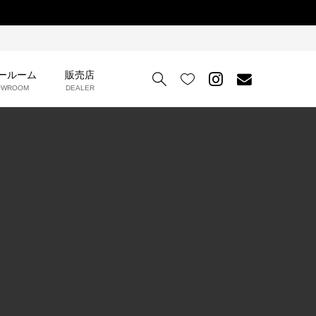
ールーム
販売店


OWROOM
DEALER