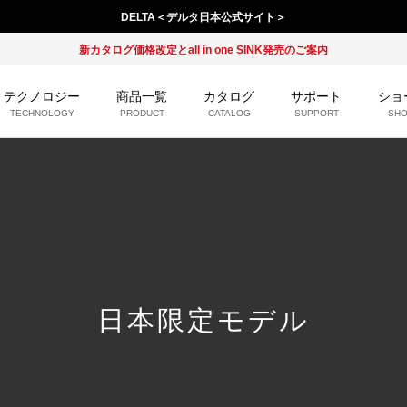
DELTA＜デルタ日本公式サイト＞
新カタログ価格改定とall in one SINK発売のご案内
テクノロジー
商品一覧
カタログ
サポート
ショ
TECHNOLOGY
PRODUCT
CATALOG
SUPPORT
SH
日本限定モデル