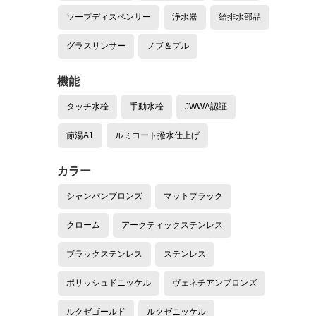
ソープディスペンサー
浄水器
給排水部品
グラスリンサー
ノブ＆プル
機能
タッチ水栓
手動水栓
JWWA認証
節湯A1
ルミコート撥水仕上げ
カラー
シャンパンブロンズ
マットブラック
クローム
アークティックステンレス
ブラックステンレス
ステンレス
ポリッシュドニッケル
ヴェネチアンブロンズ
ルクゼゴールド
ルクゼニッケル