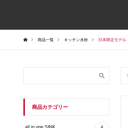
商品一覧
キッチン水栓
日本限定モデル
検

索
対
象:
商品カテゴリー
all in one SINK
4