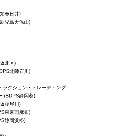
愛知春日井)
S鹿児島天保山)
阪北区)
DPS北陸石川)
トラクション・トレーディング
(BDPS静岡葵)
大阪寝屋川)
PS東京西麻布)
PS静岡浜松)