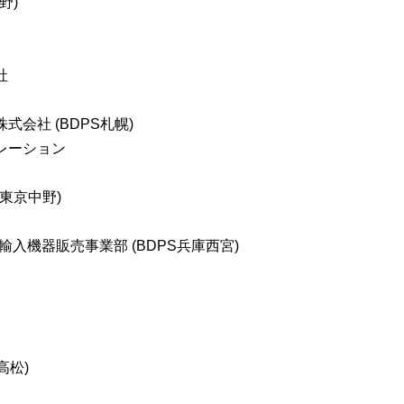
野)
社
会社 (BDPS札幌)
レーション
S東京中野)
 輸入機器販売事業部 (BDPS兵庫西宮)
高松)