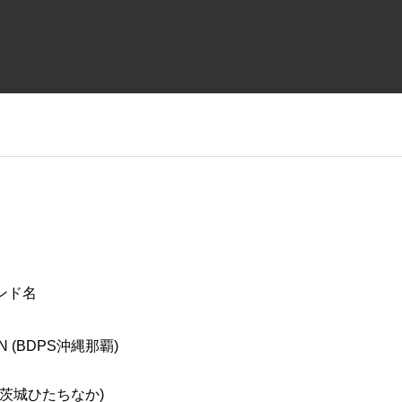
ンド名
N (BDPS沖縄那覇)
S茨城ひたちなか)