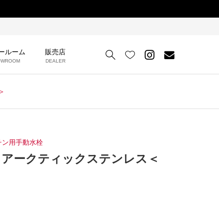
ールーム
販売店


OWROOM
DEALER
＞
チン用手動水栓
）｜アークティックステンレス＜