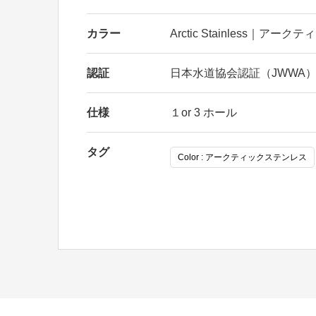
カラー
Arctic Stainless｜ア
認証
日本水道協会認証（JWWA）認
仕様
１or 3 ホール
タグ
Color : アークティックステンレス