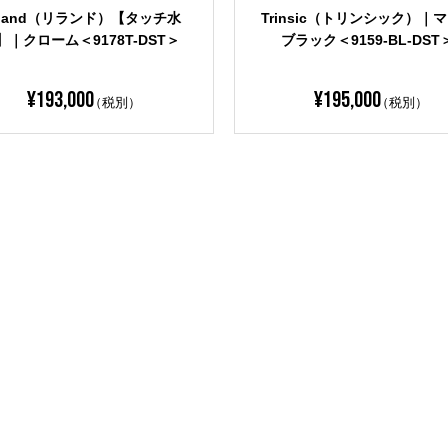
insic（トリンシック）【タッチ
【タッチ水栓専用】ACアダ
】｜シャンパンブロンズ＜915
＜ROC-EP73954＞
9T-CZ-DST＞
¥
289,000
¥
21,000
（税別）
（税別）