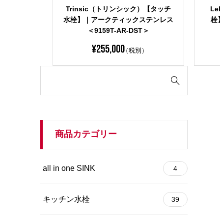
ャイブ）｜シャ
Contemporary wall Mount（コン
Tr
5-CZ＞
テンポラリー) ポット・フィラー｜
水栓
クローム＜1165LF＞
¥
219,000
別）
（税別）
検

索
対
象:
商品カテゴリー
all in one SINK
4
キッチン水栓
39