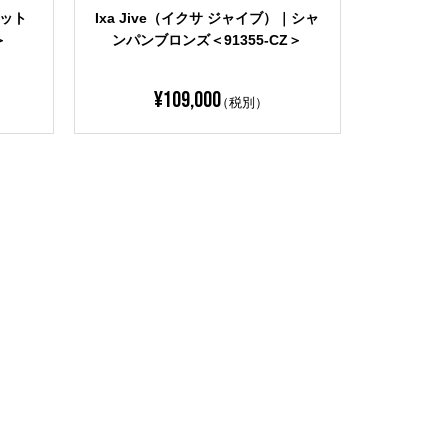
プター
Ixa Jive（イクサ ジャイブ）｜クロ
Stryk
ーム＜91355＞
Lumic
ンレス＜
¥
94,000
（税別）