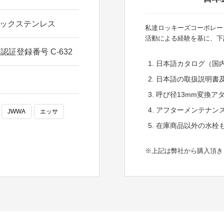
ークティックステンレス
私達ロッキーズコーポレー
活動による経験を基に、下
証登録番号 C-632
日本語カタログ（国
日本語の取扱説明書及
呼び径13mm変換ア
アフターメンテナン
JWWA
エッサ
在庫商品以外の水栓
※上記は弊社から購入頂き