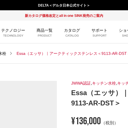
DELTA＜デルタ日本公式サイト＞
新カタログ価格改定とall in one SINK発売のご案内
テクノロジー
商品一覧
カタログ
サポート
ショ
TECHNOLOGY
PRODUCT
CATALOG
SUPPORT
SH
水栓
Essa（エッサ）｜アークティックステンレス＜9113-AR-DST
,
,
JWWA認証
キッチン水栓
キッ
Essa（エッサ
9113-AR-DST＞
¥
136,000
（税別）