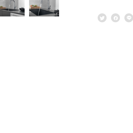


